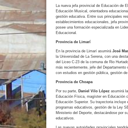
La nueva jefa provincial de Educación de E
Educación Musical, orientadora educacional
gestión educativa. Entre sus principales re
establecimientos educacionales, jefa prov
posee una formación especializada en Lide
Educacional.
Provincia de Limarí
En la provincia de Limarí asumirá
José Ma
la Universidad de La Serena, con una destac
del Liceo C-23 de la comuna de Rio Hurtado,
más recientemente, jefe del Departamento 
con estudios en gestión pública, gestión d
Provincia de Choapa
Por su parte,
Daniel Vilo López
asumirá la
Educación Física, magíster en Educación c
Educación Superior. Su trayectoria incluye 
programas educativos, gestión de la Ley SEP
Ministerio del Deporte, destacándose por su 
educativos.
Las nuevas autoridades provinciales tendrá