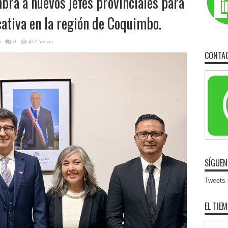
ra a nuevos jefes provinciales para
cativa en la región de Coquimbo.
6
0
459 Views
CONTA
SÍGUEN
Tweets b
EL TIE