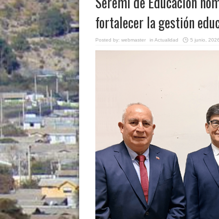
Seremi de Educación nomb
fortalecer la gestión edu
Posted by:
webmaster
in
Actualidad
5 junio, 202