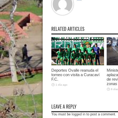
RELATED ARTICLES
Deportes Ovalle reanuda el
Minist
torneo con visita a Curacaví
aplaza
F.C.
de rev
zonas 
1 día ago
8 día
LEAVE A REPLY
You must be
logged in
to post a comment.