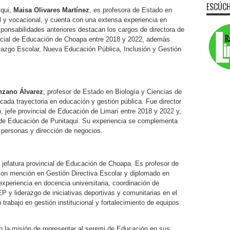
ESCÚCH
lqui,
Maisa Olivares Martínez
, es profesora de Estado en
 y vocacional, y cuenta con una extensa experiencia en
sponsabilidades anteriores destacan los cargos de directora de
incial de Educación de Choapa entre 2018 y 2022, además
razgo Escolar, Nueva Educación Pública, Inclusión y Gestión
nzano Álvarez
, profesor de Estado en Biología y Ciencias de
ada trayectoria en educación y gestión pública. Fue director
 jefe provincial de Educación de Limarí entre 2018 y 2022 y,
de Educación de Punitaqui. Su experiencia se complementa
e personas y dirección de negocios.
 jefatura provincial de Educación de Choapa. Es profesor de
on mención en Gestión Directiva Escolar y diplomado en
experiencia en docencia universitaria, coordinación de
 y liderazgo de iniciativas deportivas y comunitarias en el
trabajo en gestión institucional y fortalecimiento de equipos
n la misión de representar al seremi de Educación en sus