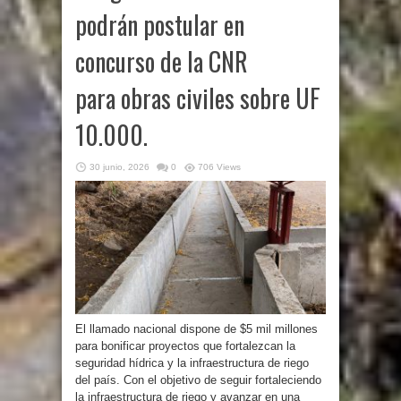
podrán postular en
concurso de la CNR
para obras civiles sobre UF
10.000.
30 junio, 2026
0
706 Views
El llamado nacional dispone de $5 mil millones
para bonificar proyectos que fortalezcan la
seguridad hídrica y la infraestructura de riego
del país. Con el objetivo de seguir fortaleciendo
la infraestructura de riego y avanzar en una