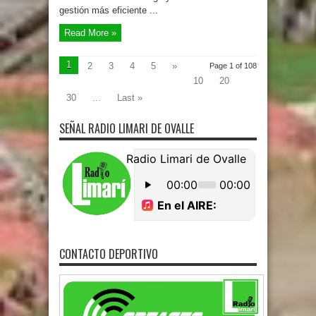
gestión más eficiente ...
Read More »
1
2
3
4
5
»
Page 1 of 108
10
20
30
...
Last »
SEÑAL RADIO LIMARI DE OVALLE
CONTACTO DEPORTIVO