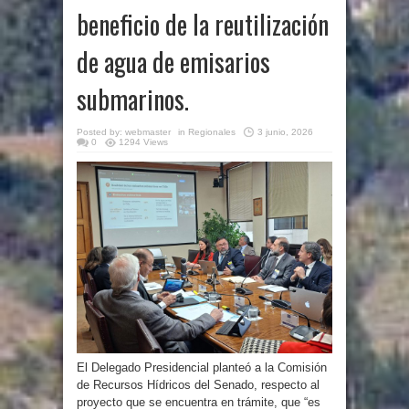
beneficio de la reutilización
de agua de emisarios
submarinos.
Posted by:
webmaster
in
Regionales
3 junio, 2026
0
1294 Views
El Delegado Presidencial planteó a la Comisión
de Recursos Hídricos del Senado, respecto al
proyecto que se encuentra en trámite, que “es