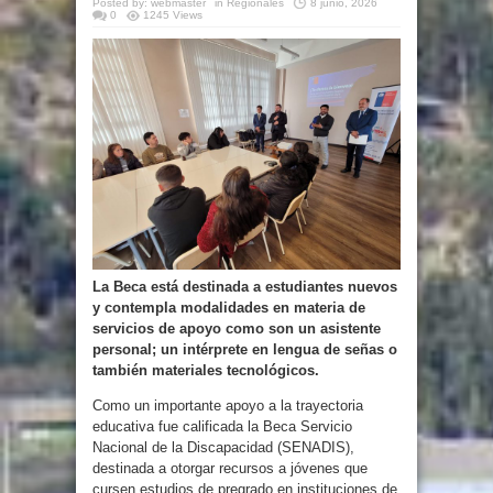
Posted by:
webmaster
in
Regionales
8 junio, 2026
0
1245 Views
La Beca está destinada a estudiantes nuevos
y contempla modalidades en materia de
servicios de apoyo como son un asistente
personal; un intérprete en lengua de señas o
también materiales tecnológicos.
Como un importante apoyo a la trayectoria
educativa fue calificada la Beca Servicio
Nacional de la Discapacidad (SENADIS),
destinada a otorgar recursos a jóvenes que
cursen estudios de pregrado en instituciones de