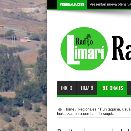
PROGRAMACION
Presentan nueva ofensiva 
Deportes Ovalle reanuda e
INICIO
LIMARÍ
REGIONALES
Home
/
Regionales
/
Punitaquina, usuar
hortalizas para combatir la sequía.