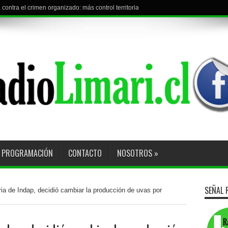
contra el crimen organizado: más control territorial, cárceles más estrictas y deco
l torneo con visita a Curacaví F.C.
PROGRAMACIÓN
CONTACTO
NOSOTROS
»
SEÑAL 
ia de Indap, decidió cambiar la producción de uvas por