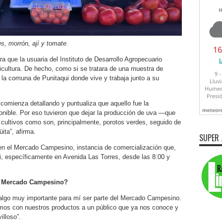
s, morrón, ají y tomate.
a que la usuaria del Instituto de Desarrollo Agropecuario
icultura. De hecho, como si se tratara de una muestra de
e la comuna de Punitaqui donde vive y trabaja junto a su
 comienza detallando y puntualiza que aquello fue la
onible. Por eso tuvieron que dejar la producción de uva —que
 cultivos como son, principalmente, porotos verdes, seguido de
ta”, afirma.
SUPER 
n el Mercado Campesino, instancia de comercialización que,
i, específicamente en Avenida Las Torres, desde las 8:00 y
el Mercado Campesino?
 algo muy importante para mí ser parte del Mercado Campesino.
mos con nuestros productos a un público que ya nos conoce y
illoso”.