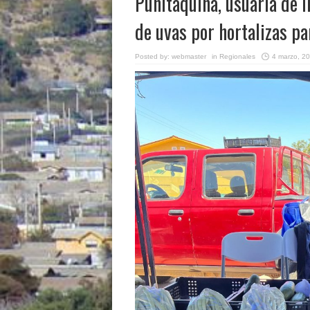
Punitaquina, usuaria de 
de uvas por hortalizas pa
Posted by:
webmaster
in
Regionales
4 marzo, 2