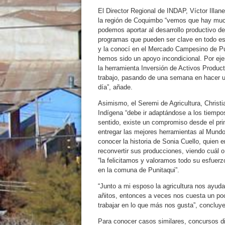
El Director Regional de INDAP, Víctor Illa
la región de Coquimbo “vemos que hay muc
podemos aportar al desarrollo productivo d
programas que pueden ser clave en todo es
y la conocí en el Mercado Campesino de Pu
hemos sido un apoyo incondicional. Por ej
la herramienta Inversión de Activos Produc
trabajo, pasando de una semana en hacer 
día”, añade.
Asimismo, el Seremi de Agricultura, Christi
Indígena “debe ir adaptándose a los tiempos
sentido, existe un compromiso desde el p
entregar las mejores herramientas al Mundo
conocer la historia de Sonia Cuello, quien 
reconvertir sus producciones, viendo cuál o
“la felicitamos y valoramos todo su esfuerzo
en la comuna de Punitaqui”.
“Junto a mi esposo la agricultura nos ayu
añitos, entonces a veces nos cuesta un po
trabajar en lo que más nos gusta”, concluye
Para conocer casos similares, concursos d