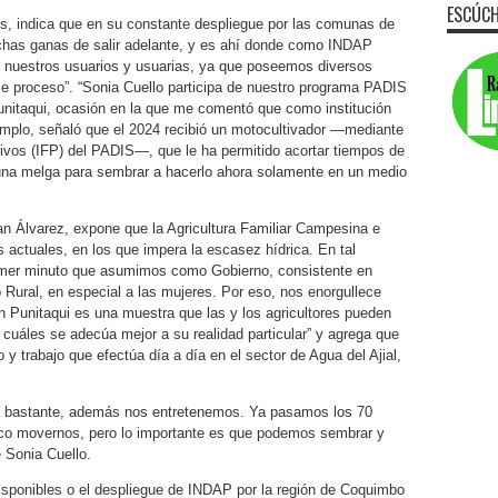
ESCÚCH
nes, indica que en su constante despliegue por las comunas de
has ganas de salir adelante, y es ahí donde como INDAP
e nuestros usuarios y usuarias, ya que poseemos diversos
e proceso”. “Sonia Cuello participa de nuestro programa PADIS
nitaqui, ocasión en la que me comentó que como institución
emplo, señaló que el 2024 recibió un motocultivador —mediante
tivos (IFP) del PADIS—, que le ha permitido acortar tiempos de
una melga para sembrar a hacerlo ahora solamente en un medio
an Álvarez, expone que la Agricultura Familiar Campesina e
 actuales, en los que impera la escasez hídrica. En tal
rimer minuto que asumimos como Gobierno, consistente en
 Rural, en especial a las mujeres. Por eso, nos enorgullece
en Punitaqui es una muestra que las y los agricultores pueden
 cuáles se adecúa mejor a su realidad particular” y agrega que
 y trabajo que efectúa día a día en el sector de Agua del Ajial,
da bastante, además nos entretenemos. Ya pasamos los 70
co movernos, pero lo importante es que podemos sembrar y
 Sonia Cuello.
isponibles o el despliegue de INDAP por la región de Coquimbo