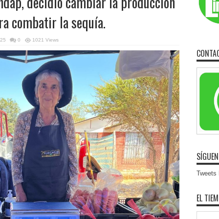
Indap, decidió cambiar la producción
ra combatir la sequía.
025
0
1021 Views
CONTA
SÍGUEN
Tweets b
EL TIE