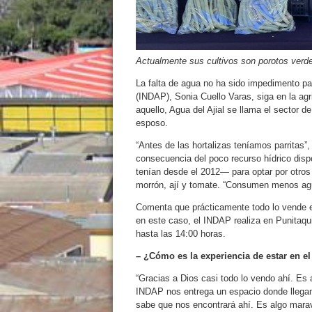
Actualmente sus cultivos son porotos verde
La falta de agua no ha sido impedimento par
(INDAP), Sonia Cuello Varas, siga en la agr
aquello, Agua del Ajial se llama el sector d
esposo.
“Antes de las hortalizas teníamos parritas”,
consecuencia del poco recurso hídrico disp
tenían desde el 2012— para optar por otros
morrón, ají y tomate. “Consumen menos agüi
Comenta que prácticamente todo lo vende e
en este caso, el INDAP realiza en Punitaqu
hasta las 14:00 horas.
– ¿Cómo es la experiencia de estar en 
“Gracias a Dios casi todo lo vendo ahí. Es
INDAP nos entrega un espacio donde llega
sabe que nos encontrará ahí. Es algo marav