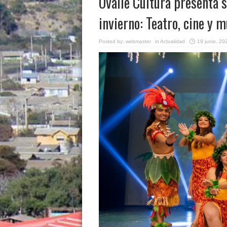
Ovalle Cultura presenta s
invierno: Teatro, cine y m
Posted by:
webmaster
in
Actualidad
19 junio, 20