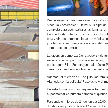
Desde espectáculos musicales, laboratorios d
niños, la Corporación Cultural Municipal de 
completa para acompañar a las familias en 
Con un fuerte enfoque en el acceso a la cult
para vivir dos semanas llenas de música, tea
y la fantasía se tomará el escenario del Tea
junto a toda la familia.
La diversión comenzará el sábado 27 de jun
escénico único que combina acrobacias, ma
por la actriz Elisa Zulueta junto al músico 
literatura infantil en un vibrante concierto 
Además, el miércoles 01 de julio, las familia
Alameda con la película “Papelucho y el ma
De esta forma, los más pequeños también po
experimentar en primera persona el quehacer
Partiendo el miércoles 24 de junio a 10:0
donde niñas y niños de 6 a 12 años podrán e