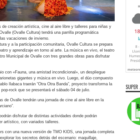
e creación artística, cine al aire libre y talleres para niñas y
Ovalle (Ovalle Cultura) tendrá una parrilla programática
las vacaciones de invierno.
ura y a la participación comunitaria, Ovalle Cultura se prepara
tro y aprendizaje en torno al arte. La música en vivo, el teatro
tro Municipal de Ovalle con tres grandes obras para disfrutar
io con «Fauna, una amistad incondicional», un despliegue
rionetas gigantes y música en vivo. Luego, el dúo compuesto
Pablo Ilabaca traerán “Otra Otra Banda”, proyecto transforma la
SUPER 
de pop-rock que se presentará el sábado 04 de julio.
s de Ovalle tendrán una jornada de cine al aire libre en la
rciano”.
drán disfrutar de distintas actividades donde podrán
 artístico, con variados talleres.
0 hrs con una nueva versión de TMO KIDS, una jornada completa
xplorar los secretos detrás del escenario: maquillaje,