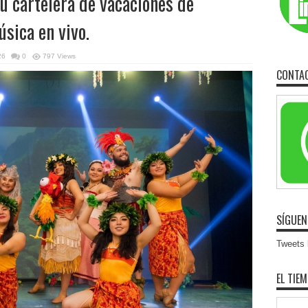
u cartelera de vacaciones de
úsica en vivo.
26
0
797 Views
CONTA
SÍGUEN
Tweets b
EL TIE