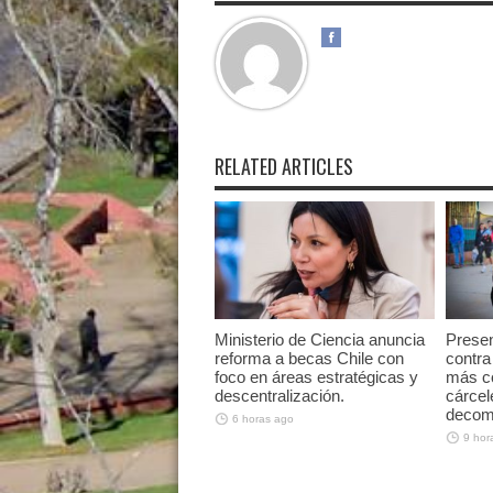
RELATED ARTICLES
Ministerio de Ciencia anuncia
Presen
reforma a becas Chile con
contra
foco en áreas estratégicas y
más con
descentralización.
cárcel
decom
6 horas ago
9 hor