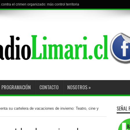
contra el crimen organizado: más control territorial, cárceles más estrictas y deco
PROGRAMACIÓN
CONTACTO
NOSOTROS
»
SEÑAL 
enta su cartelera de vacaciones de invierno: Teatro, cine y