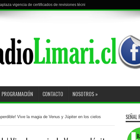
aplaza vigencia de certificados de revisiones técnicas en zonas de catástrofe
iones pronostica Ceaza para este viernes en la región
PROGRAMACIÓN
CONTACTO
NOSOTROS
»
SEÑAL 
perdible! Vive la magia de Venus y Júpiter en los cielos