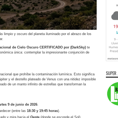
ás limpio y oscuro del planeta iluminado por el abrazo de los
r.
cional de Cielo Oscuro CERTIFICADO por (DarkSky)
te
stronómica única: contemplar la impresionante conjunción de
SUPER 
acional que prohíbe la contaminación lumínica. Esto significa
úpiter y el destello plateado de Venus con una nitidez imposible
eado de un manto infinito de estrellas que transforman la
tes 9 de junio de 2026
.
rdecer (entre las
18:30 y 19:45 horas
).
ado y mira hacia el
Oeste
(donde se esconde el Sol).