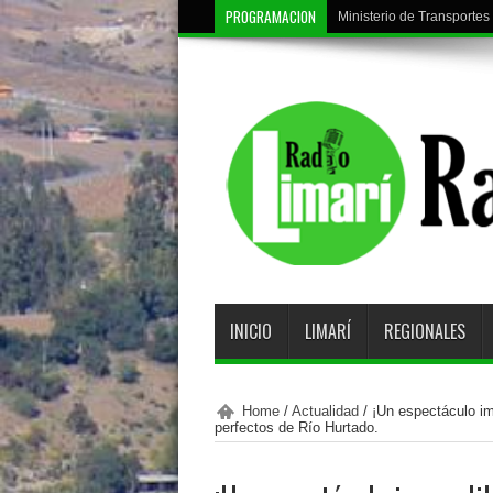
PROGRAMACION
Ministerio de Transportes 
Hasta 30 mm de precipitac
INICIO
LIMARÍ
REGIONALES
Home
/
Actualidad
/
¡Un espectáculo im
perfectos de Río Hurtado.