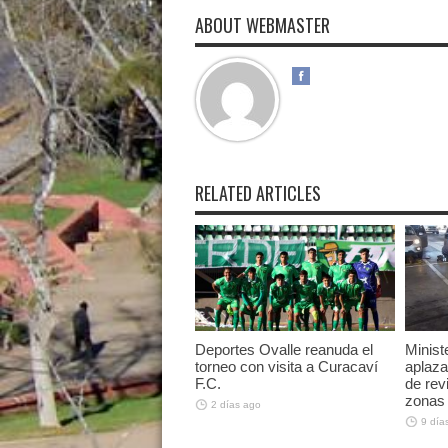
ABOUT WEBMASTER
RELATED ARTICLES
Deportes Ovalle reanuda el
Minist
torneo con visita a Curacaví
aplaza
F.C.
de rev
zonas 
2 días ago
9 día