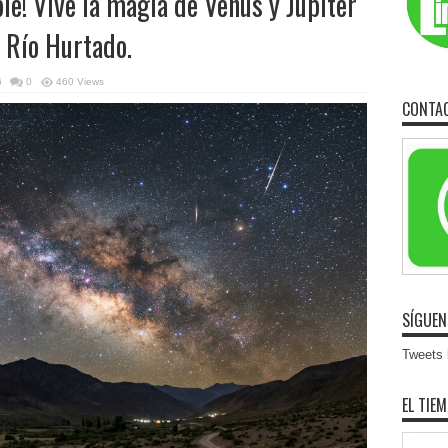
le! Vive la magia de Venus y Júpiter
e Río Hurtado.
6
0
460 Views
CONTA
SÍGUEN
Tweets b
EL TIE