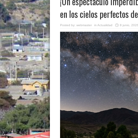
¡Un espectáculo imperdib
en los cielos perfectos d
Posted by:
webmaster
in
Actualidad
8 junio, 202