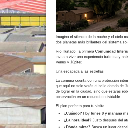
Imagina el silencio de la noche y el cielo m
dos planetas más brillantes del sistema sola
Río Hurtado, la primera
Comunidad Interna
invita a vivir una experiencia turística y a
Venus y Júpiter.
Una escapada a las estrellas
La comuna cuenta con una protección intern
que aquí no solo verás el brillo dorado de J
de lograr en la ciudad, sino que estarás rod
observación en un recuerdo inolvidable.
El plan perfecto para tu visita
¿Cuándo?
Hoy
lunes 8 y mañana mar
¿La hora ideal?
Justo después del ata
¿Dónde mirar?
Busca un lugar despej