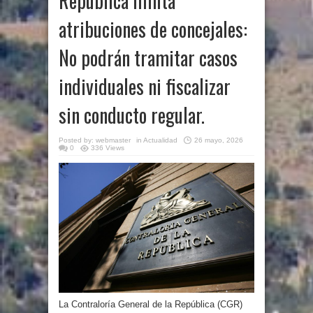
República limita
atribuciones de concejales:
No podrán tramitar casos
individuales ni fiscalizar
sin conducto regular.
Posted by:
webmaster
in
Actualidad
26 mayo, 2026
0
336 Views
La Contraloría General de la República (CGR)