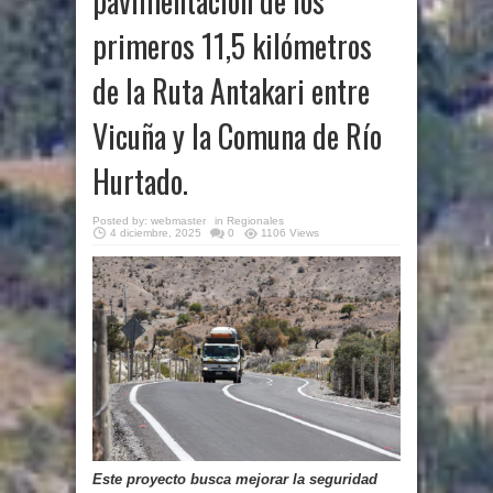
pavimentación de los
primeros 11,5 kilómetros
de la Ruta Antakari entre
Vicuña y la Comuna de Río
Hurtado.
Posted by:
webmaster
in
Regionales
4 diciembre, 2025
0
1106 Views
Este proyecto busca mejorar la seguridad