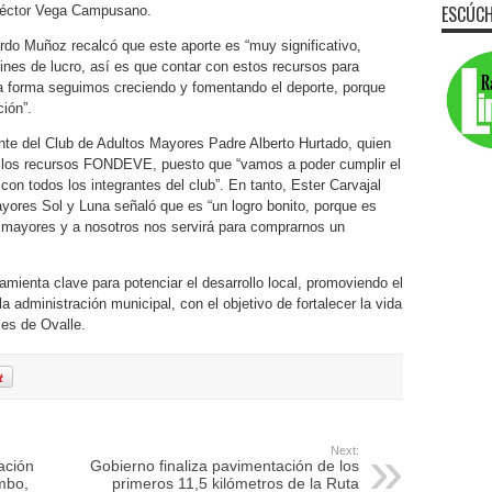
ESCÚCH
 Héctor Vega Campusano.
rdo Muñoz recalcó que este aporte es “muy significativo,
ines de lucro, así es que contar con estos recursos para
a forma seguimos creciendo y fomentando el deporte, porque
ión”.
ente del Club de Adultos Mayores Padre Alberto Hurtado, quien
e los recursos FONDEVE, puesto que “vamos a poder cumplir el
n todos los integrantes del club”. En tanto, Ester Carvajal
yores Sol y Luna señaló que es “un logro bonito, porque es
 mayores y a nosotros nos servirá para comprarnos un
enta clave para potenciar el desarrollo local, promoviendo el
a administración municipal, con el objetivo de fortalecer la vida
les de Ovalle.
Next:
ación
Gobierno finaliza pavimentación de los
mbo,
primeros 11,5 kilómetros de la Ruta