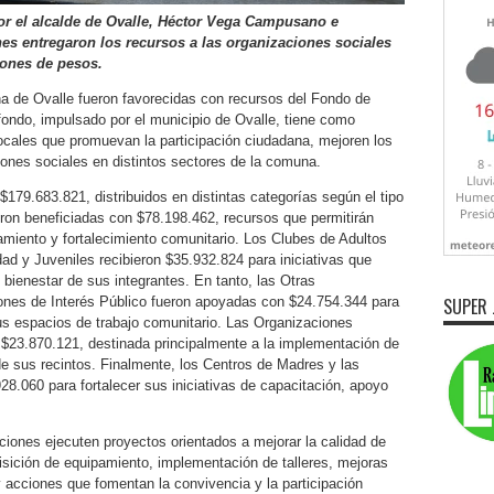
or el alcalde de Ovalle, Héctor Vega Campusano e
es entregaron los recursos a las organizaciones sociales
lones de pesos.
a de Ovalle fueron favorecidas con recursos del Fondo de
ondo, impulsado por el municipio de Ovalle, tiene como
 locales que promuevan la participación ciudadana, mejoren los
ciones sociales en distintos sectores de la comuna.
$179.683.821, distribuidos en distintas categorías según el tipo
ron beneficiadas con $78.198.462, recursos que permitirán
amiento y fortalecimiento comunitario. Los Clubes de Adultos
d y Juveniles recibieron $35.932.824 para iniciativas que
l bienestar de sus integrantes. En tanto, las Otras
SUPER 
ones de Interés Público fueron apoyadas con $24.754.344 para
sus espacios de trabajo comunitario. Las Organizaciones
$23.870.121, destinada principalmente a la implementación de
de sus recintos. Finalmente, los Centros de Madres y las
8.060 para fortalecer sus iniciativas de capacitación, apoyo
ciones ejecuten proyectos orientados a mejorar la calidad de
sición de equipamiento, implementación de talleres, mejoras
 acciones que fomentan la convivencia y la participación