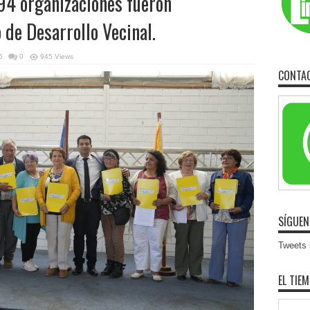
94 organizaciones fueron
 de Desarrollo Vecinal.
5
0
945 Views
CONTA
SÍGUEN
Tweets b
EL TIE