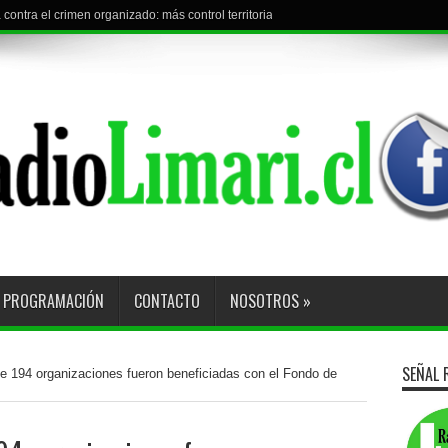
contra el crimen organizado: más control territorial, cárceles más estrictas y deco
l torneo con visita a Curacaví F.C.
PROGRAMACIÓN
CONTACTO
NOSOTROS
»
SEÑAL 
e 194 organizaciones fueron beneficiadas con el Fondo de