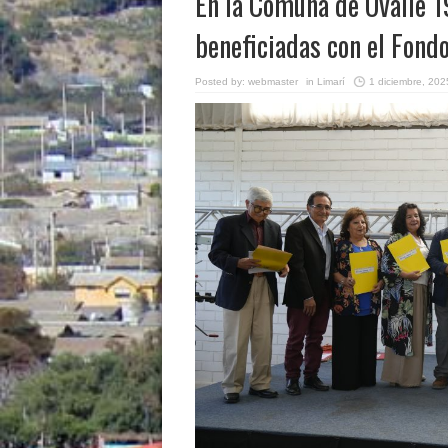
En la Comuna de Ovalle 1
beneficiadas con el Fondo
Posted by:
webmaster
in
Limarí
1 diciembre, 202