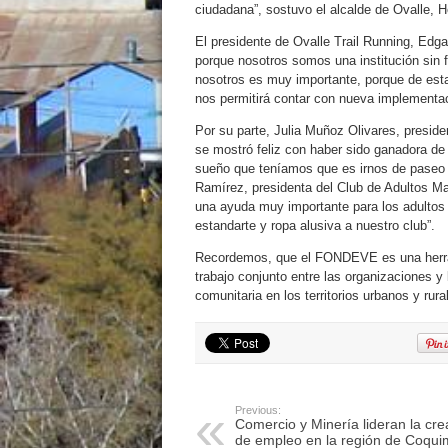
ciudadana”, sostuvo el alcalde de Ovalle,
El presidente de Ovalle Trail Running, Edga
porque nosotros somos una institución sin f
nosotros es muy importante, porque de est
nos permitirá contar con nueva implementac
Por su parte, Julia Muñoz Olivares, presid
se mostró feliz con haber sido ganadora d
sueño que teníamos que es irnos de paseo co
Ramírez, presidenta del Club de Adultos Ma
una ayuda muy importante para los adultos
estandarte y ropa alusiva a nuestro club”.
Recordemos, que el FONDEVE es una herrami
trabajo conjunto entre las organizaciones y l
comunitaria en los territorios urbanos y rura
Previous:
Comercio y Minería lideran la cre
de empleo en la región de Coqui