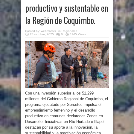
productivo y sustentable en
la Región de Coquimbo.
Posted by:
webmaster
in
Regionales
28 octubre, 2025
0
1145 Views
Con una inversión superior a los $1.299
millones del Gobierno Regional de Coquimbo, el
programa ejecutado por Sercotec impulsa el
emprendimiento femenino y el desarrollo
productivo en comunas declaradas Zonas en
Desarrollo. Iniciativas en Río Hurtado e Illapel
destacan por su aporte a la innovación, la
sustentabilidad y la reactivación económica