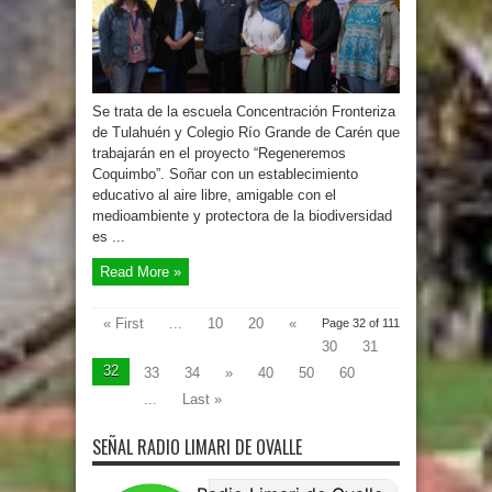
Se trata de la escuela Concentración Fronteriza
de Tulahuén y Colegio Río Grande de Carén que
trabajarán en el proyecto “Regeneremos
Coquimbo”. Soñar con un establecimiento
educativo al aire libre, amigable con el
medioambiente y protectora de la biodiversidad
es ...
Read More »
« First
...
10
20
«
Page 32 of 111
30
31
32
33
34
»
40
50
60
...
Last »
SEÑAL RADIO LIMARI DE OVALLE