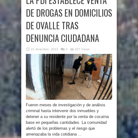
LA PDI ESTABLECE VENTA
DE DROGAS EN DOMICILIOS
DE OVALLE TRAS
DENUNCIA CIUDADANA
21 diciembre, 2023
0
407 Views
Fueron meses de investigación y de análisis
criminal hasta intervenir dos inmuebles y
detener a su residente por la venta de cocaína
base en pequeñas cantidades. La comunidad
alertó de los problemas y el riesgo que
amenazaba la vida cotidiana ...