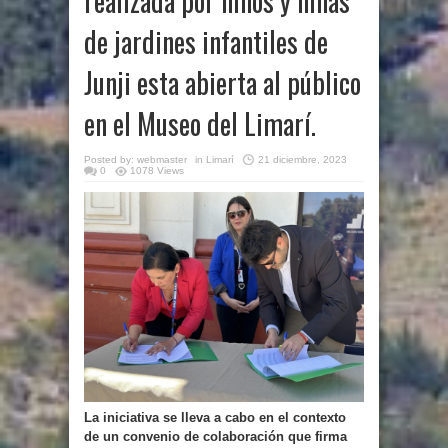
realizada por niños y niñas
de jardines infantiles de
Junji esta abierta al público
en el Museo del Limarí.
Posted by:
webmaster
in
Limarí
21 diciembre, 2023
0
1078 Views
La iniciativa se lleva a cabo en el contexto
de un convenio de colaboración que firma