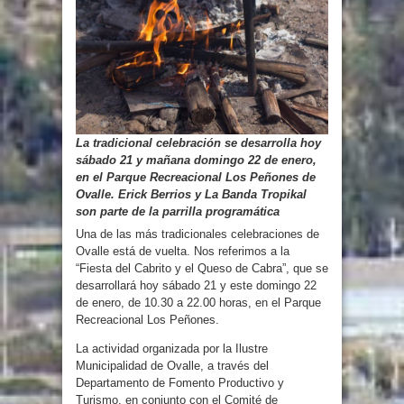
La tradicional celebración se desarrolla hoy
sábado 21 y mañana domingo 22 de enero,
en el Parque Recreacional Los Peñones de
Ovalle. Erick Berrios y La Banda Tropikal
son parte de la parrilla programática
Una de las más tradicionales celebraciones de
Ovalle está de vuelta. Nos referimos a la
“Fiesta del Cabrito y el Queso de Cabra”, que se
desarrollará hoy sábado 21 y este domingo 22
de enero, de 10.30 a 22.00 horas, en el Parque
Recreacional Los Peñones.
La actividad organizada por la Ilustre
Municipalidad de Ovalle, a través del
Departamento de Fomento Productivo y
Turismo, en conjunto con el Comité de