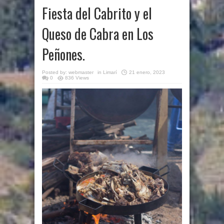
Fiesta del Cabrito y el
Queso de Cabra en Los
Peñones.
Posted by:
webmaster
in
Limarí
21 enero, 2023
0
836 Views