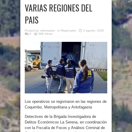
VARIAS REGIONES DEL
PAIS
Posted by:
webmaster
in
Regionales
3 agosto, 2020
0
589 Views
Los operativos se registraron en las regiones de
Coquimbo, Metropolitana y Antofagasta
Detectives de la Brigada Investigadora de
Delitos Económicos La Serena, en coordinación
con la Fiscalía de Focos y Análisis Criminal de