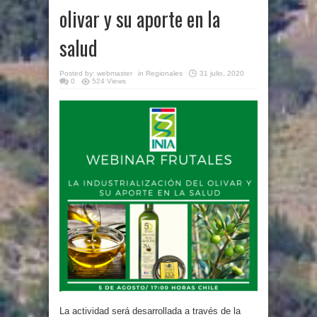
olivar y su aporte en la
salud
Posted by:
webmaster
in
Regionales
31 julio, 2020
0
524 Views
La actividad será desarrollada a través de la