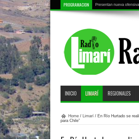
PROGRAMACION
Presentan nueva ofensiva 
INICIO
LIMARÍ
REGIONALES
Home
/
Limarí
/
En Río Hurtado se real
para Chile”