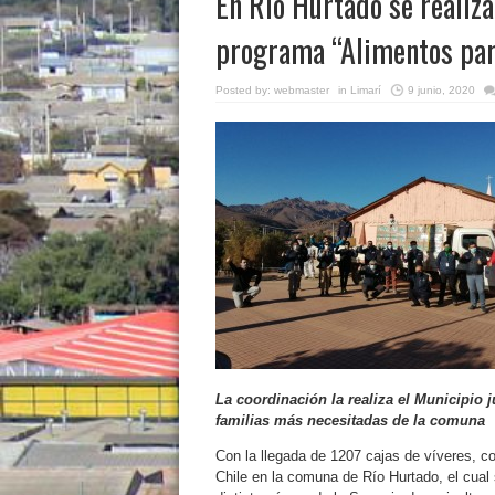
En Río Hurtado se realiza
programa “Alimentos par
Posted by:
webmaster
in
Limarí
9 junio, 2020
La coordinación la realiza el Municipio 
familias más necesitadas de la comuna
Con la llegada de 1207 cajas de víveres, co
Chile en la comuna de Río Hurtado, el cual 