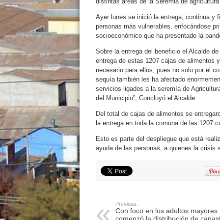
distintas áreas de la Seremia de agricultura
Ayer lunes se inició la entrega, continua y
personas más vulnerables, enfocándose prin
socioeconómico que ha presentado la pande
Sobre la entrega del beneficio el Alcalde d
entrega de estas 1207 cajas de alimentos 
necesario para ellos, pues no solo por el c
sequía también les ha afectado enormement
servicios ligados a la seremía de Agricultu
del Municipio”, Concluyó el Alcalde
Del total de cajas de alimentos se entrega
la entrega en toda la comuna de las 1207 c
Esto es parte del despliegue que está reali
ayuda de las personas, a quienes la crisis 
Previous:
Con foco en los adultos mayores
comenzó la distribución de canas