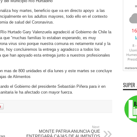
 y del Municipio Río Hurtadino
 finaliza hoy martes, beneficio que va en directo apoyo a las
cipalmente en los adultos mayores, todo ello en el contexto
mia de salud del Coronavirus.
e Río Hurtado Gary Valenzuela agradeció al Gobierno de Chile la
ya que “muchas familias lo estaban esperando, es muy
orona virus sino porque nuestra comuna es netamente rural y la
e, hoy concluiremos la entrega y agradezco a todos los
ra que han apoyado esta entrega junto a nuestros profesionales
ron mas de 800 unidades el día lunes y este martes se concluye
ajas de Alimentos
SUPER 
zando el Gobierno del presidente Sebastián Piñera para ir en
sanitaria le ha afectado con mayor fuerza.
Next:
MONTE PATRIA ANUNCIA QUE
tas
ENTREGARÁ CAJAS DE ALIMENTOS