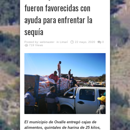
fueron favorecidas con
ayuda para enfrentar la
sequía
Posted by:
webmaster
in
Limarí
22 mayo, 2020
0
719 Views
El municipio de Ovalle entregó cajas de
alimentos, quintales de harina de 25 kilos,