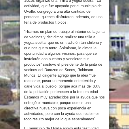
Socos organizó una “Trilla a yegua suelta”. La
actividad, que fue apoyada por el municipio de
Ovalle, congregó a una alta cantidad de
personas, quienes disfrutaron, además, de una
feria de productos típicos.
“Hicimos un plan de trabajo al interior de la junta
de vecinos y decidimos realizar una trilla a
yegua suelta, que es un tradición tan chilena y
que nos gusta tanto. Asimismo, le dimos la
oportunidad a algunos vecinos, para que se
instalarán con puestos y vendieran sus
productos” sostuvo el presidente de la junta de
vecinos del Durazno de Socos, Robinson
Muñoz. El dirigente agregó que la idea “fue
recrearse, pasar un momento entretenido y
darle vida al pueblo, porque acá más del 80%
de la población pertenecen a la tercera edad.
Estamos muy agradecidos por la ayuda que nos
entregó el municipio, porque somos una
directiva nueva con poca experiencia en
actividades, pero con la ayuda que recibimos
todo resulto mejor de lo que esperábamos”.
El municipio de Ovalle apoyo esta festividad