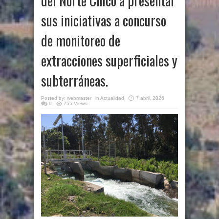
del Norte Chico a presentar
sus iniciativas a concurso
de monitoreo de
extracciones superficiales y
subterráneas.
Posted by:
webmaster
in
Actualidad
7 abril, 2026
0
755 Views