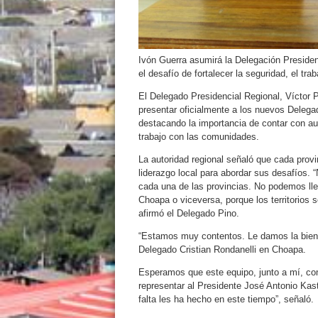
Ivón Guerra asumirá la Delegación Presidenc
el desafío de fortalecer la seguridad, el tra
El Delegado Presidencial Regional, Víctor P
presentar oficialmente a los nuevos Delega
destacando la importancia de contar con aut
trabajo con las comunidades.
La autoridad regional señaló que cada provin
liderazgo local para abordar sus desafíos. 
cada una de las provincias. No podemos llev
Choapa o viceversa, porque los territorios 
afirmó el Delegado Pino.
“Estamos muy contentos. Le damos la bienve
Delegado Cristian Rondanelli en Choapa.
Esperamos que este equipo, junto a mí, com
representar al Presidente José Antonio Kast
falta les ha hecho en este tiempo”, señaló.