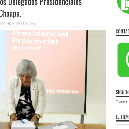
os Delegados Presidenciales
 Choapa.
2026
0
1838 Views
CONTA
SÍGUEN
Tweets b
EL TIE