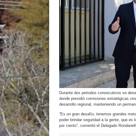
Durante dos periodos consecutivos se des
donde presidió comisiones estratégicas vin
desarrollo regional, manteniendo un permane
“Es un gran desafío, tenemos grandes metas 
poder brindar seguridad a la gente, que es
por ciento”, comentó el Delegado Rondanelli