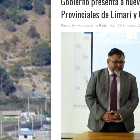
Gobierno presenta a nuev
Provinciales de Limarí y
Posted by:
webmaster
in
Regionales
14 marzo, 