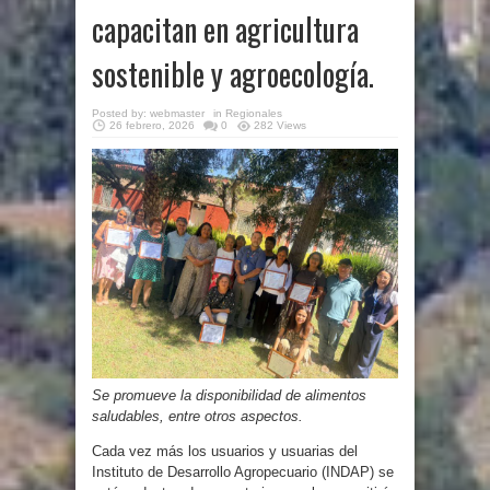
capacitan en agricultura
sostenible y agroecología.
Posted by:
webmaster
in
Regionales
26 febrero, 2026
0
282 Views
Se promueve la disponibilidad de alimentos
saludables, entre otros aspectos.
Cada vez más los usuarios y usuarias del
Instituto de Desarrollo Agropecuario (INDAP) se