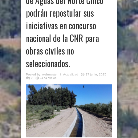
de Aguas del Norte Chico
podrán repostular sus
iniciativas en concurso
nacional de la CNR para
obras civiles no
seleccionados.
Posted by:
webmaster
in
Actualidad
17 junio, 2025
0
1174 Views