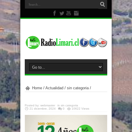
Home
/
Actualidad
/
sin categoria
/
Posted by:
webmaster
in
sin categoria
21 diciembre, 2024
0
10622 Views