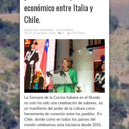
económico entre Italia y
Chile.
Posted by:
webmaster
in
Actualidad
27 noviembre, 2024
0
479 Views
La Semana de la Cocina Italiana en el Mundo
no solo ha sido una celebración de sabores, es
un manifiesto del poder de la cultura como
herramienta de conexión entre los pueblos. En
Chile, donde como en todos los países del
mundo celebramos esta iniciativa desde 2016,