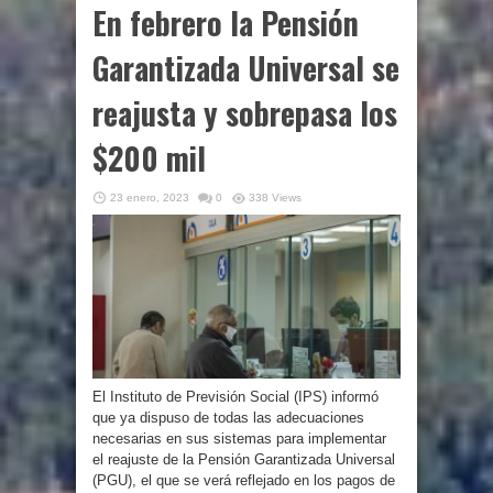
En febrero la Pensión
Garantizada Universal se
reajusta y sobrepasa los
$200 mil
23 enero, 2023
0
338 Views
El Instituto de Previsión Social (IPS) informó
que ya dispuso de todas las adecuaciones
necesarias en sus sistemas para implementar
el reajuste de la Pensión Garantizada Universal
(PGU), el que se verá reflejado en los pagos de