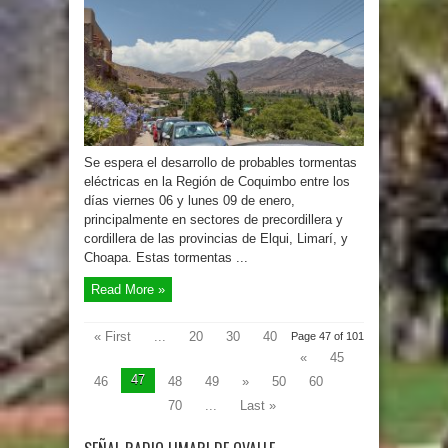
Se espera el desarrollo de probables tormentas
eléctricas en la Región de Coquimbo entre los
días viernes 06 y lunes 09 de enero,
principalmente en sectores de precordillera y
cordillera de las provincias de Elqui, Limarí, y
Choapa. Estas tormentas ...
Read More »
« First
...
20
30
40
Page 47 of 101
«
45
47
46
48
49
»
50
60
70
...
Last »