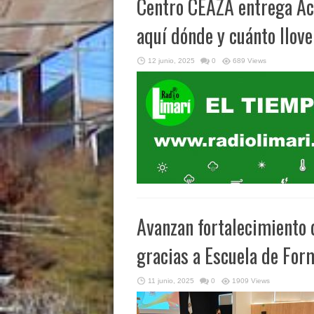
Centro CEAZA entrega Act
aquí dónde y cuánto llov
12 junio, 2025
0
689 Views
Avanzan fortalecimiento d
gracias a Escuela de For
11 junio, 2025
0
1909 Views