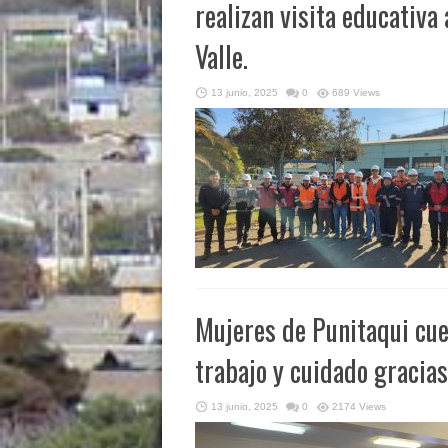
realizan visita educativa
Valle.
13 junio, 2025
0
689 Views
Mujeres de Punitaqui cue
trabajo y cuidado gracia
13 junio, 2025
0
2174 Views