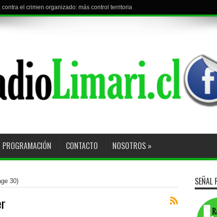
l torneo con visita a Curacaví F.C.
PROGRAMACIÓN
CONTACTO
NOSOTROS
»
SEÑAL 
ge 30)
er