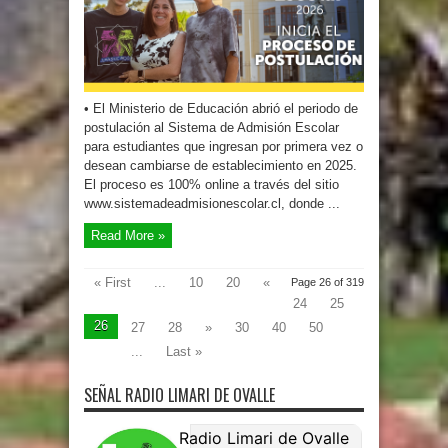
• El Ministerio de Educación abrió el periodo de
postulación al Sistema de Admisión Escolar
para estudiantes que ingresan por primera vez o
desean cambiarse de establecimiento en 2025.
El proceso es 100% online a través del sitio
www.sistemadeadmisionescolar.cl, donde ...
Read More »
« First
...
10
20
«
Page 26 of 319
24
25
26
27
28
»
30
40
50
...
Last »
SEÑAL RADIO LIMARI DE OVALLE