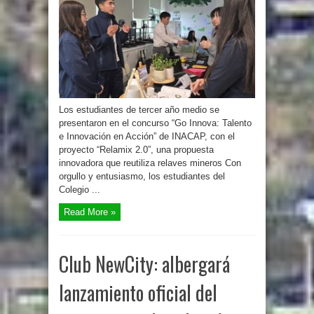
Los estudiantes de tercer año medio se
presentaron en el concurso “Go Innova: Talento
e Innovación en Acción” de INACAP, con el
proyecto “Relamix 2.0”, una propuesta
innovadora que reutiliza relaves mineros Con
orgullo y entusiasmo, los estudiantes del
Colegio ...
Read More »
Club NewCity: albergará
lanzamiento oficial del