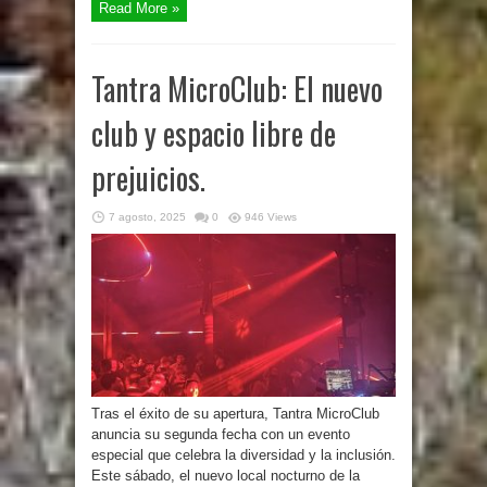
Read More »
Tantra MicroClub: El nuevo
club y espacio libre de
prejuicios.
7 agosto, 2025
0
946 Views
Tras el éxito de su apertura, Tantra MicroClub
anuncia su segunda fecha con un evento
especial que celebra la diversidad y la inclusión.
Este sábado, el nuevo local nocturno de la