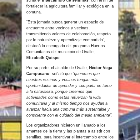
suma el
intercambio de semillas
, con el fin de
fortalecer la agricultura familiar y ecológica en la
comuna.
“Esta jornada busca generar un espacio de
encuentro entre vecinos y vecinas,
transmitiendo valores de colaboración, respeto
por la naturaleza y aprendizaje compartido”,
destacó la encargada del programa Huertos
Comunitarios del municipio de Ovalle,
Elizabeth Quispe
.
Por su parte, el alcalde de Ovalle,
Héctor Vega
Campusano
, señaló que
“queremos que
nuestros vecinos y vecinas tengan más
oportunidades de aprender y compartir en torno
a la naturaleza, porque creemos que
actividades como estas refuerzan la vida
comunitaria y al mismo tiempo nos ayudan a
avanzar hacia una comuna más sustentable y
consciente con el cuidado del medio ambiente”
.
Los organizadores hicieron un llamado a los
amantes de la tierra y las plantas a asistir con
semillas, para incentivar el intercambio entre los