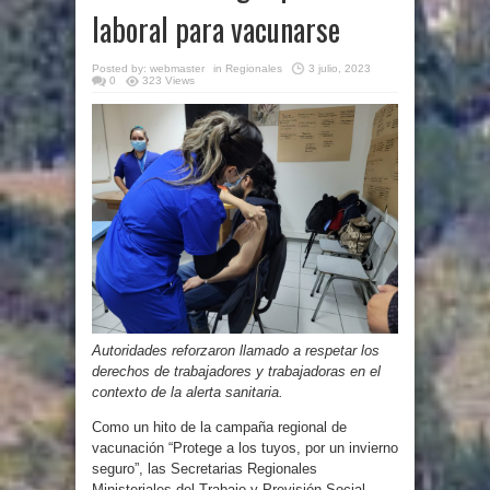
laboral para vacunarse
Posted by:
webmaster
in
Regionales
3 julio, 2023
0
323 Views
Autoridades reforzaron llamado a respetar los
derechos de trabajadores y trabajadoras en el
contexto de la alerta sanitaria.
Como un hito de la campaña regional de
vacunación “Protege a los tuyos, por un invierno
seguro”, las Secretarias Regionales
Ministeriales del Trabajo y Previsión Social,