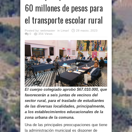
60 millones de pesos para
el transporte escolar rural
Posted by:
webmaster
in
Limarí
28 marzo, 2023
0
354 Views
El cuerpo colegiado aprobó $67.010.000, que
favorecerán a seis juntas de vecinos del
sector rural, para el traslado de estudiantes
de las diversas localidades, principalmente,
a los establecimientos educacionales de la
zona urbana de la comuna.
Una de las principales preocupaciones que tiene
la administración municipal es disponer de