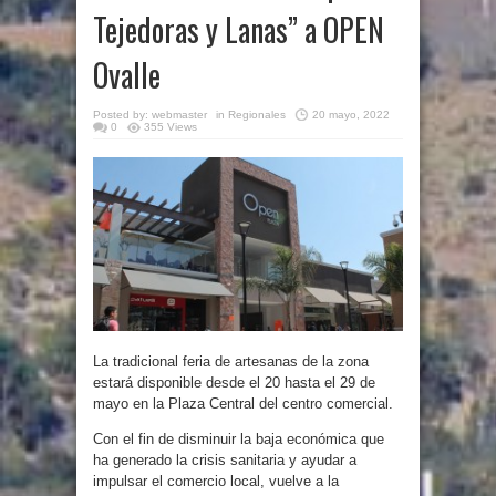
Tejedoras y Lanas” a OPEN
Ovalle
Posted by:
webmaster
in
Regionales
20 mayo, 2022
0
355 Views
La tradicional feria de artesanas de la zona
estará disponible desde el 20 hasta el 29 de
mayo en la Plaza Central del centro comercial.
Con el fin de disminuir la baja económica que
ha generado la crisis sanitaria y ayudar a
impulsar el comercio local, vuelve a la