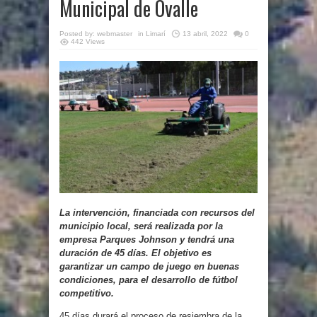
Municipal de Ovalle
Posted by:
webmaster
in
Limarí
13 abril, 2022
0
442 Views
La intervención, financiada con recursos del
municipio local, será realizada por la
empresa Parques Johnson y tendrá una
duración de 45 días. El objetivo es
garantizar un campo de juego en buenas
condiciones, para el desarrollo de fútbol
competitivo.
45 días durará el proceso de resiembra de la