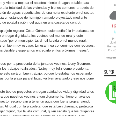
te y viene a mejorar el abastecimiento de agua potable para
o a la totalidad de las viviendas y bienes comunes a través de
ión de aguas superficiales de una noria existente en el sector.
ia un estanque de hormigón armado proyectado mediante
 de potabilización del agua en una caseta de control.
opio jefe regional César Gómez, quien señaló la importancia de
 entregar dignidad a los vecinos del mundo rural y este
ado ´por el municipio. Es difícil la vida en el mundo rural,
es un bien muy escaso. En esa línea concurrimos con recursos,
nsiderable y esperamos entregarlo en los próximos meses”,
os por la presidenta de la junta de vecinos, Lleny Guerrero,
 los trabajos realizados, “Estoy muy feliz como presidenta,
SUPER 
e esto será un buen trabajo, porque lo estábamos esperando
 por la plaza para el lugar, va bien avanzado y eso nos pone
te tipo de proyectos entregan calidad de vida y dignidad a los
ra que nuestros vecinos vivan dignamente. Tiene un avance
 sector secano van a tener un agua con fuerte propia, viendo
s. Al igual con la plazoleta, que está bien diseñada, protegida
gar digno”, dijo la jefa comunal, quien señaló que los dirigentes