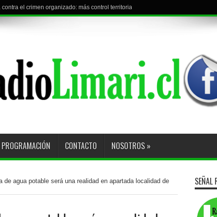
contra el crimen organizado: más control territorial, cárceles más estrictas y deco
l torneo con visita a Curacaví F.C.
PROGRAMACIÓN
CONTACTO
NOSOTROS
»
SEÑAL 
 de agua potable será una realidad en apartada localidad de