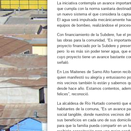
La iniciativa contempla un avance importan
que cumpla con la norma sanitaria destinad
un nuevo sistema el que considera la captac
El agua será impulsada mecánicamente hac
equipos de bombeo, realizándose el proceso
Con financiamiento de la Subdere, fue el pr
las obras para la comunidad, “Es importante
proyecto financiado por la Subdere y present
pero lo es más sin poder tener agua, que 
cuyo proyecto tiene un avance bastante co
señaló.
En Los Maitenes de Samo Alto fueron recibid
quien manifestó su alegría y entusiasmo por
mis vecinos también lo están y sabemos qu
desde hace año. Estamos contentos, además
felices”, reconoció.
La alcaldesa de Río Hurtado comentó que es
habitantes de la comuna, “Es un avance pa
social tangible, donde nuestros vecinos del
sus beneficios en cada uno de sus domicilio
para que la familia pueda compartir en un lu