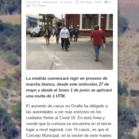
Posted by:
webmaster
in
Limarí
26 mayo, 2020
0
741 Views
La medida comenzará regir en proceso de
marcha blanca, desde este miércoles 27 de
mayo y desde el lunes 1 de junio se aplicará
una multa de 1 UTM.
El aumento de casos en Ovalle ha obligado a
las autoridades a ser más estrictos en los
cuidados frente al Covid 19. En esta línea y
viendo que la comuna se encuentra en el tercer
lugar a nivel regional, con 74 casos, es que el
Concejo Municipal, en la sesión de este martes