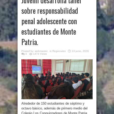
Juvenil desarrolla taller
sobre responsabilidad
penal adolescente con
estudiantes de Monte
Patria.
Posted by:
webmaster
in
Regionales
13 junio, 2026
0
1474 Views
Alrededor de 150 estudiantes de séptimo y
octavo básico, además de primero medio del
Colegio Los Conquistadores de Monte Patria,