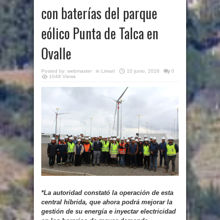
con baterías del parque
eólico Punta de Talca en
Ovalle
Posted by:
webmaster
in
Limarí
10 junio, 2026
0
1048 Views
*
La autoridad constató la operación de esta
central híbrida, que ahora podrá mejorar la
gestión de su energía e inyectar electricidad