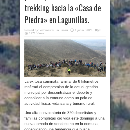
trekking hacia la «Casa de
Piedra» en Lagunillas.
Posted by:
webmaster
in
Limarí
1 junio, 2026
0
1171 Views
La exitosa caminata familiar de 8 kilómetros
reafirmó el compromiso de la actual gestión
municipal por descentralizar el deporte y
consolidar a la comuna como un polo de
actividad física, vida sana y turismo rural.
Una alta convocatoria de 320 deportistas y
familias completas dio vida este domingo a una
nueva jornada de senderismo en la comuna,
consolidando una tendencia que busca