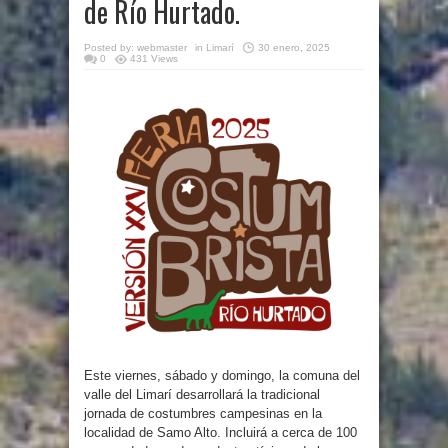
de Río Hurtado.
Posted by:
webmaster
in
Limarí
30 enero, 2025
0
431 Views
Este viernes, sábado y domingo, la comuna del
valle del Limarí desarrollará la tradicional
jornada de costumbres campesinas en la
localidad de Samo Alto. Incluirá a cerca de 100