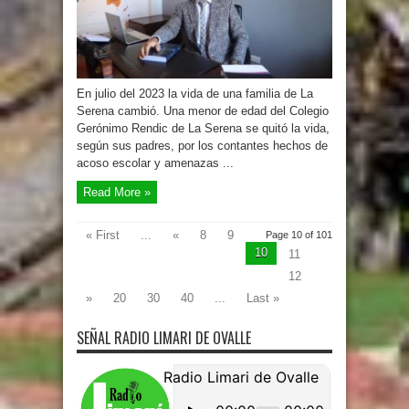
En julio del 2023 la vida de una familia de La
Serena cambió. Una menor de edad del Colegio
Gerónimo Rendic de La Serena se quitó la vida,
según sus padres, por los contantes hechos de
acoso escolar y amenazas ...
Read More »
« First
...
«
8
9
Page 10 of 101
10
11
12
»
20
30
40
...
Last »
SEÑAL RADIO LIMARI DE OVALLE