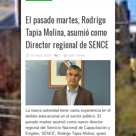
El pasado martes, Rodrigo
Tapia Molina, asumió como
Director regional de SENCE
15 mayo, 2025
0
1941 Views
La nueva autoridad tiene vasta experiencia en el
ámbito educacional en el sector público. El
pasado martes asumió como nuevo director
regional del Servicio Nacional de Capacitación y
Empleo, SENCE, Rodrigo Tapia Molina, quien