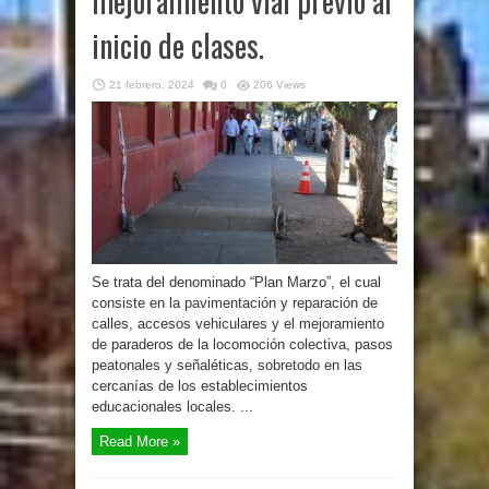
mejoramiento vial previo al
inicio de clases.
21 febrero, 2024
0
206 Views
Se trata del denominado “Plan Marzo”, el cual
consiste en la pavimentación y reparación de
calles, accesos vehiculares y el mejoramiento
de paraderos de la locomoción colectiva, pasos
peatonales y señaléticas, sobretodo en las
cercanías de los establecimientos
educacionales locales. ...
Read More »