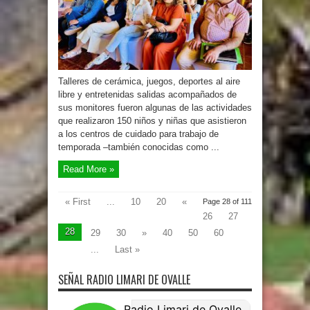
Talleres de cerámica, juegos, deportes al aire
libre y entretenidas salidas acompañados de
sus monitores fueron algunas de las actividades
que realizaron 150 niños y niñas que asistieron
a los centros de cuidado para trabajo de
temporada –también conocidas como ...
Read More »
« First
...
10
20
«
Page 28 of 111
26
27
28
29
30
»
40
50
60
...
Last »
SEÑAL RADIO LIMARI DE OVALLE