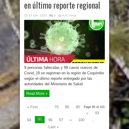
en último reporte regional
15 julio, 2020
0
615 Views
9 personas fallecidas y 98 casos nuevos de
Covid_19 se registran en la región de Coquimbo
según el último reporte entregado por las
autoridades del Ministerio de Salud
Read More »
« First
...
70
80
90
Page 95 of 101
«
93
95
94
96
97
»
100
...
Last »