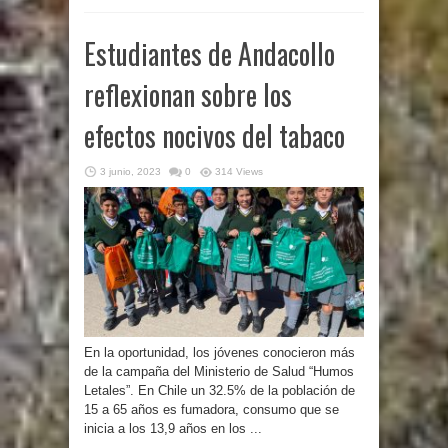
Estudiantes de Andacollo
reflexionan sobre los
efectos nocivos del tabaco
3 junio, 2023
0
314 Views
En la oportunidad, los jóvenes conocieron más
de la campaña del Ministerio de Salud “Humos
Letales”. En Chile un 32.5% de la población de
15 a 65 años es fumadora, consumo que se
inicia a los 13,9 años en los ...