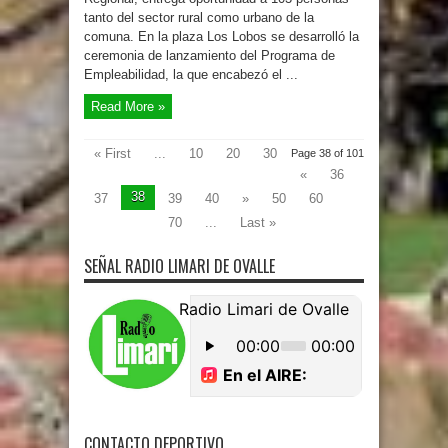
tanto del sector rural como urbano de la
comuna. En la plaza Los Lobos se desarrolló la
ceremonia de lanzamiento del Programa de
Empleabilidad, la que encabezó el ...
Read More »
« First
...
10
20
30
Page 38 of 101
«
36
38
37
39
40
»
50
60
70
...
Last »
SEÑAL RADIO LIMARI DE OVALLE
CONTACTO DEPORTIVO