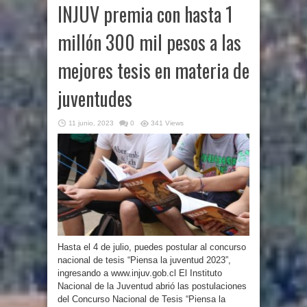
INJUV premia con hasta 1
millón 300 mil pesos a las
mejores tesis en materia de
juventudes
11 junio, 2023
0
341 Views
Hasta el 4 de julio, puedes postular al concurso
nacional de tesis “Piensa la juventud 2023”,
ingresando a www.injuv.gob.cl El Instituto
Nacional de la Juventud abrió las postulaciones
del Concurso Nacional de Tesis “Piensa la