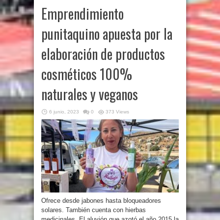
Emprendimiento
punitaquino apuesta por la
elaboración de productos
cosméticos 100%
naturales y veganos
6 junio, 2023
0
373 Views
Ofrece desde jabones hasta bloqueadores
solares. También cuenta con hierbas
medicinales. El aluvión que azotó el año 2015 la