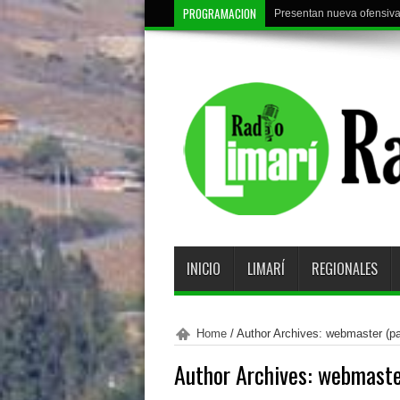
PROGRAMACION
Presentan nueva ofensiva 
Deportes Ovalle reanuda e
INICIO
LIMARÍ
REGIONALES
Home
/
Author Archives: webmaster
(pa
Author Archives: webmast