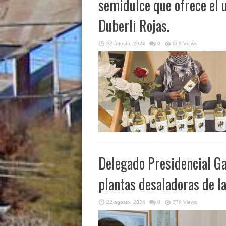
semidulce que ofrece el 
Duberli Rojas.
22 agosto, 2024
0
509 Views
Delegado Presidencial Ga
plantas desaladoras de l
22 agosto, 2024
0
370 Views