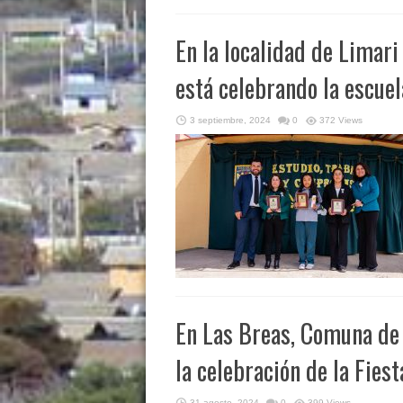
En la localidad de Limari
está celebrando la escue
3 septiembre, 2024
0
372 Views
En Las Breas, Comuna de 
la celebración de la Fies
31 agosto, 2024
0
399 Views